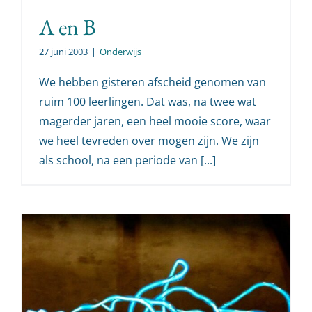
A en B
27 juni 2003
|
Onderwijs
We hebben gisteren afscheid genomen van
ruim 100 leerlingen. Dat was, na twee wat
magerder jaren, een heel mooie score, waar
we heel tevreden over mogen zijn. We zijn
als school, na een periode van [...]