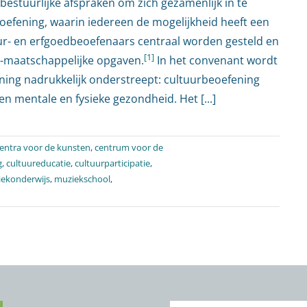
bestuurlijke afspraken om zich gezamenlijk in te
oefening, waarin iedereen de mogelijkheid heeft een
tuur- en erfgoedbeoefenaars centraal worden gesteld en
[1]
l-maatschappelijke opgaven.
In het convenant wordt
ning nadrukkelijk onderstreept: cultuurbeoefening
n mentale en fysieke gezondheid. Het [...]
entra voor de kunsten
,
centrum voor de
g
,
cultuureducatie
,
cultuurparticipatie
,
ekonderwijs
,
muziekschool
,