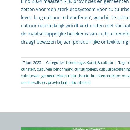
Eind 2024 maakten Rijk, provincies en gemeenten 
zetten voor ‘een sterk ecosysteem voor cultuurbe
leven lang cultuur te beoefenen’, waarbij de cul
cultuur nadrukkelijk wordt verbonden met sociaa
de maatschappelijke betekenis van cultuurbeoefe
draagt bewezen bij aan persoonlijke ontwikkeling e
17 juni 2025
|
Categories:
homepage
,
Kunst & cultuur
|
Tags:
c
kunsten
,
culturele benchmark
,
cultuurbeleid
,
cultuurbeoefenin
cultuurwet
,
gemeentelijke cultuurbeleid
,
kunstencentrum
,
muzi
neoliberalisme
,
provinciaal cultuurbeleid