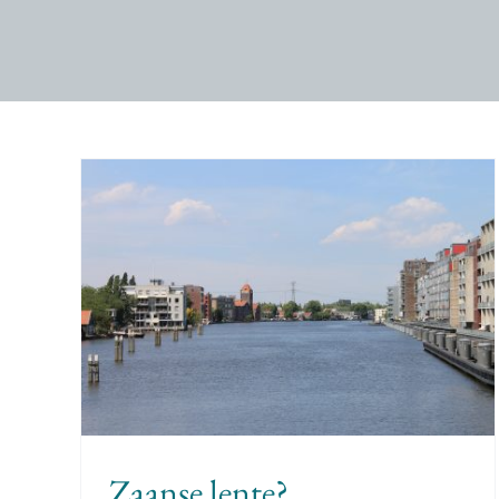
Literatuur, spiegel van de
samenleving
Geen categorie
homepage
Kunst & cultuur
Zaanse lente?