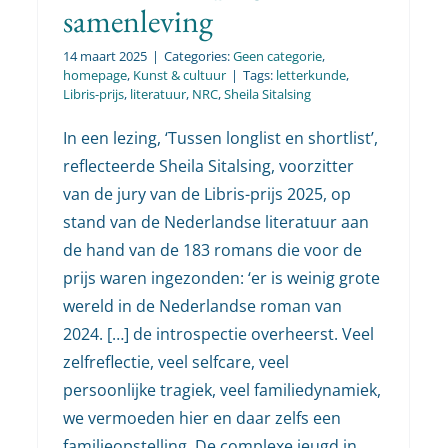
samenleving
14 maart 2025
|
Categories:
Geen categorie
,
homepage
,
Kunst & cultuur
|
Tags:
letterkunde
,
Libris-prijs
,
literatuur
,
NRC
,
Sheila Sitalsing
In een lezing, ‘Tussen longlist en shortlist’,
reflecteerde Sheila Sitalsing, voorzitter
van de jury van de Libris-prijs 2025, op
stand van de Nederlandse literatuur aan
de hand van de 183 romans die voor de
prijs waren ingezonden: ‘er is weinig grote
wereld in de Nederlandse roman van
2024. […] de introspectie overheerst. Veel
zelfreflectie, veel selfcare, veel
persoonlijke tragiek, veel familiedynamiek,
we vermoeden hier en daar zelfs een
familieopstelling. De complexe jeugd in