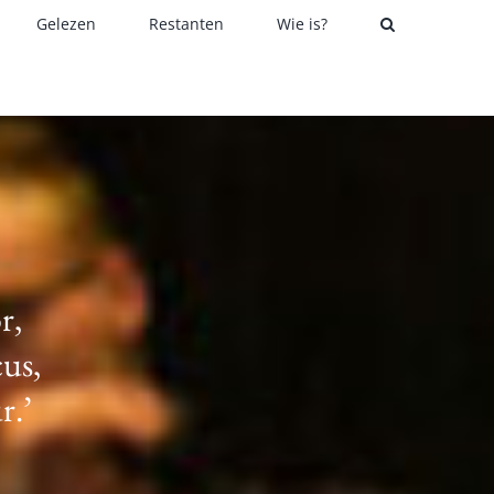
Gelezen
Restanten
Wie is?
r,
cus,
r.’