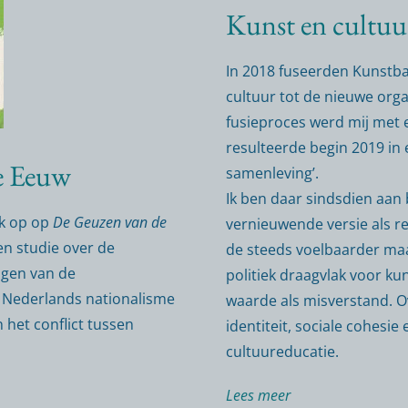
Kunst en cultuur
In 2018 fuseerden Kunstba
cultuur tot de nieuwe orga
fusieproces werd mij met e
resulteerde begin 2019 in 
e Eeuw
samenleving’.
Ik ben daar sindsdien aan b
nk op op
De Geuzen van de
vernieuwende versie als re
n studie over de
de steeds voelbaarder maa
ngen van de
politiek draagvlak voor ku
 Nederlands nationalisme
waarde als misverstand. O
 het conflict tussen
identiteit, sociale cohesie
cultuureducatie.
Lees meer