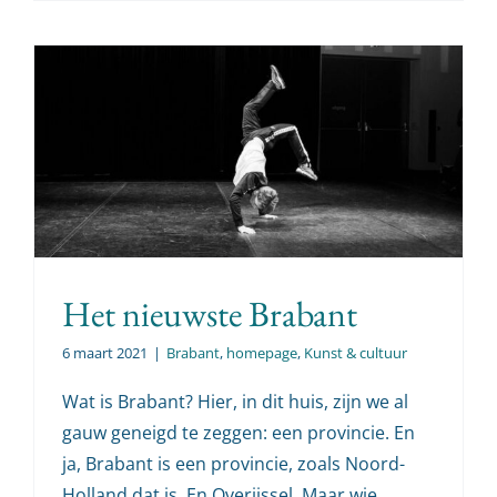
Het nieuwste Brabant
6 maart 2021
|
Brabant
,
homepage
,
Kunst & cultuur
Wat is Brabant? Hier, in dit huis, zijn we al
gauw geneigd te zeggen: een provincie. En
ja, Brabant is een provincie, zoals Noord-
Holland dat is. En Overijssel. Maar wie