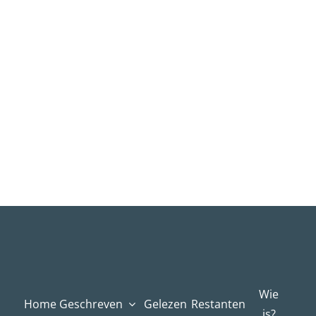
Wie
Home
Geschreven
Gelezen
Restanten
is?